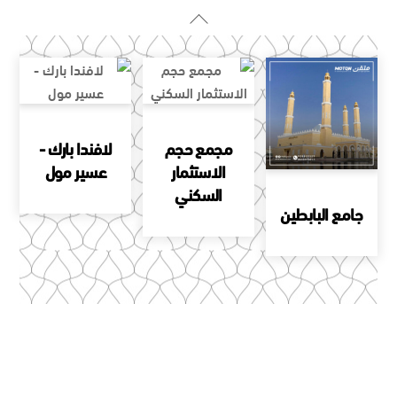
مجمع حجم
لافندا بارك -
الاستثمار
عسير مول
السكني
جامع البابطين